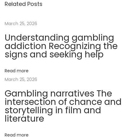
Related Posts
o
m
ə
March 25, 2026
d
Understanding gambling
ə
addiction Recognizing the
n
signs and seeking help
i
y
Read more
y
March 25, 2026
ə
Gambling narratives The
t
intersection of chance and
i
storytelling in film and
n
literature
i
n
ə
Read more