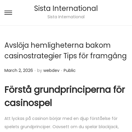
Sista International
Sista International
Avslöja hemligheterna bakom
casinostrategier Tips för framgång
.
.
Posted on
Posted in
March 2, 2026
by
webdev
Public
Förstå grundprinciperna för
casinospel
Att lyckas på casinon börjar med en djup förståelse för
spelets grundprinciper. Oavsett om du spelar blackjack,