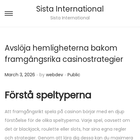
Sista International
Sista International
Avslöja hemligheterna bakom
framgångsrika casinostrategier
.
.
Posted on
Posted in
March 3, 2026
by
webdev
Public
Förstå speltyperna
Att framgångsrikt spela på casinon börjar med en djup
förståelse för de olika speltyperna. Varje spel, oavsett om
det är blackjack, roulette eller slots, har sina egna regler
och strategier. Genom att lära dig dessa kan du maximera