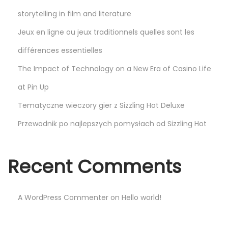
g
storytelling in film and literature
i
Jeux en ligne ou jeux traditionnels quelles sont les
e
différences essentielles
r
i
The Impact of Technology on a New Era of Casino Life
c
at Pin Up
a
Tematyczne wieczory gier z Sizzling Hot Deluxe
s
Przewodnik po najlepszych pomysłach od Sizzling Hot
i
n
o
Recent Comments
n
U
n
A WordPress Commenter
on
Hello world!
l
o