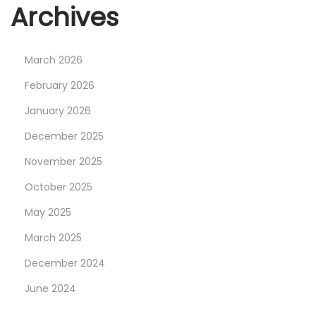
Archives
c
k
i
March 2026
n
February 2026
g
January 2026
t
h
December 2025
e
November 2025
s
October 2025
e
c
May 2025
r
March 2025
e
December 2024
t
June 2024
s
o