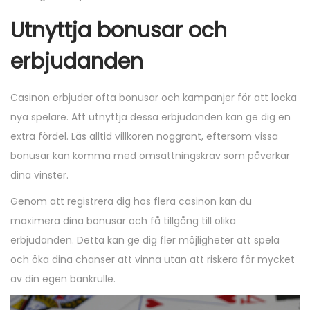
Utnyttja bonusar och
erbjudanden
Casinon erbjuder ofta bonusar och kampanjer för att locka
nya spelare. Att utnyttja dessa erbjudanden kan ge dig en
extra fördel. Läs alltid villkoren noggrant, eftersom vissa
bonusar kan komma med omsättningskrav som påverkar
dina vinster.
Genom att registrera dig hos flera casinon kan du
maximera dina bonusar och få tillgång till olika
erbjudanden. Detta kan ge dig fler möjligheter att spela
och öka dina chanser att vinna utan att riskera för mycket
av din egen bankrulle.