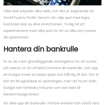
Olika spel erbjuder olika odds, och det är avgörande att
förstå husets fördel. Genom att välja spel med lägre
husfördel ökar du dina vinstchanser. Ta dig tid att
experimentera med olika spel för att se vilka som passar
din spelstil bäst.
Hantera din bankrulle
En av de mest grundläggande strategierna för att lyckas
på casinon är att effektivt hantera din bankrulle. Sätt upp
en budget innan du börjar spela och håll dig till den. Det är
lätt att bli uppslukad av spänningen, men att ha en strikt
budget kan förhindra förluster som kan leda till
känslomässiga beslut.
Att dela upp din bankrulle i mindre enheter kan också vara