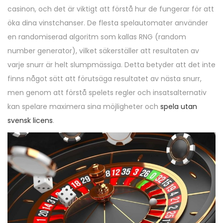
casinon, och det är viktigt att förstå hur de fungerar för att
öka dina vinstchanser. De flesta spelautomater använder
en randomiserad algoritm som kallas RNG (random
number generator), vilket säkerställer att resultaten av
varje snurr är helt slumpmässiga. Detta betyder att det inte
finns något sätt att förutsäga resultatet av nästa snurr,
men genom att förstå spelets regler och insatsalternativ
kan spelare maximera sina möjligheter och
spela utan
svensk licens
.