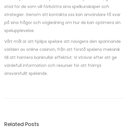
stöd för de som vill förbättra sina spelkunskaper och
strategier. Genom att kontakta oss kan användare få svar
på sina frågor och vägledning om hur de kan optimera sin
spelupplevelse.
Vårt mål är att hjälpa spelare att navigera den spännande
världen av online casinon, från att förstå spelens mekanik
till att hantera bankrullar effektivt. Vi strävar efter att ge
värdefull information och resurser för att främja
ansvarsfullt spelande.
U
p
p
t
ä
Related Posts
c