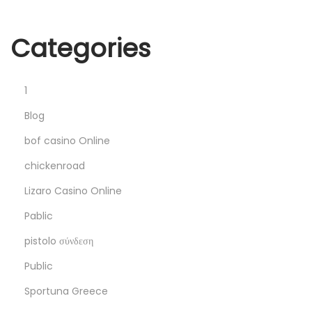
t
h
Categories
b
e
h
1
i
Blog
n
bof casino Online
d
chickenroad
g
a
Lizaro Casino Online
m
Pablic
b
pistolo σύνδεση
l
i
Public
n
Sportuna Greece
g