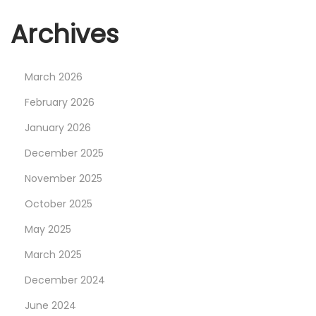
U
Archives
n
r
a
March 2026
v
February 2026
e
January 2026
l
i
December 2025
n
November 2025
g
October 2025
t
h
May 2025
e
March 2025
t
December 2024
r
June 2024
u