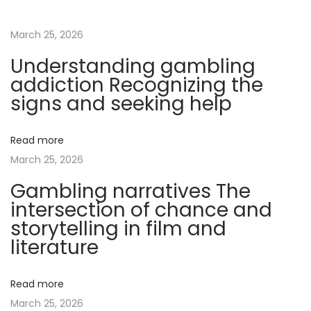
k
h
March 25, 2026
e
Understanding gambling
m
addiction Recognizing the
l
signs and seeking help
i
g
Read more
h
March 25, 2026
e
Gambling narratives The
t
intersection of chance and
e
storytelling in film and
r
literature
n
a
b
Read more
a
March 25, 2026