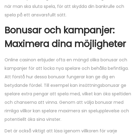
när man ska sluta spela, för att skydda din bankrulle och
spela på ett ansvarsfullt sätt.
Bonusar och kampanjer:
Maximera dina möjligheter
Online casinon erbjuder ofta en mängd olika bonusar och
kampanjer för att locka nya spelare och behålla befintliga.
Att förstå hur dessa bonusar fungerar kan ge dig en
betydande fördel. Till exempel kan insättningsbonusar ge
spelare extra pengar att spela med, vilket kan öka speltiden
och chanserna att vinna. Genom att välja bonusar med
rimliga villkor kan spelare maximera sin spelupplevelse och
potentiellt öka sina vinster.
Det är också viktigt att läsa igenom villkoren för varje