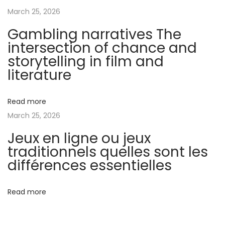
и
March 25, 2026
н
Gambling narratives The
о
intersection of chance and
l
storytelling in film and
i
literature
v
e
-
Read more
к
March 25, 2026
а
Jeux en ligne ou jeux
з
traditionnels quelles sont les
и
différences essentielles
н
о
Read more
.
4