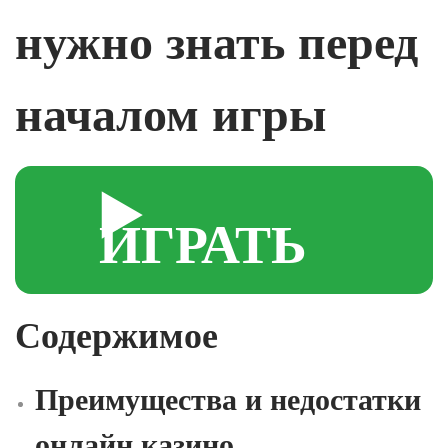
2
нужно знать перед
4
,
началом игры
2
0
2
5
▶️
ИГРАТЬ
Содержимое
Преимущества и недостатки
онлайн казино