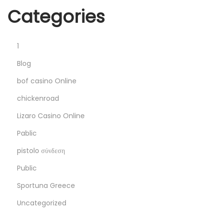
Categories
1
Blog
bof casino Online
chickenroad
Lizaro Casino Online
Pablic
pistolo σύνδεση
Public
Sportuna Greece
Uncategorized