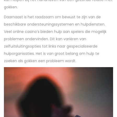
gokken.
Daarnaast is het raadzaam om bewust te zijn van de
beschikbare ondersteuningssystemen en hulpdiensten.
Veel online casino’s bieden hulp aan spelers die mogelijk
problemen ondervinden. Dit kan variëren van
zelfuitsluitingsopties tot links naar gespecialiseerde
hulporganisaties. Het is van groot belang om hulp te
zoeken als gokken een probleem wordt.