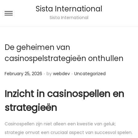
Sista International
Sista International
De geheimen van
casinospelstrategieën onthullen
.
.
Posted on
Posted in
February 25, 2026
by
webdev
Uncategorized
Inzicht in casinospellen en
strategieën
Casinospellen zijn niet alleen een kwestie van geluk;
strategie omvat een cruciaal aspect van succesvol spelen.