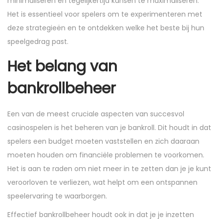
minimaliseren en tegelijkertijd kansen te maximaliseren.
Het is essentieel voor spelers om te experimenteren met
deze strategieën en te ontdekken welke het beste bij hun
speelgedrag past.
Het belang van
bankrollbeheer
Een van de meest cruciale aspecten van succesvol
casinospelen is het beheren van je bankroll. Dit houdt in dat
spelers een budget moeten vaststellen en zich daaraan
moeten houden om financiële problemen te voorkomen.
Het is aan te raden om niet meer in te zetten dan je je kunt
veroorloven te verliezen, wat helpt om een ontspannen
speelervaring te waarborgen.
Effectief bankrollbeheer houdt ook in dat je je inzetten