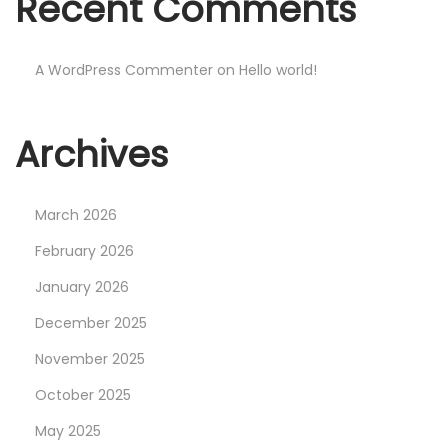
Recent Comments
e
l
i
A WordPress Commenter
on
Hello world!
e
v
Archives
i
n
g
March 2026
A
February 2026
f
January 2026
s
l
December 2025
ø
November 2025
r
October 2025
i
n
May 2025