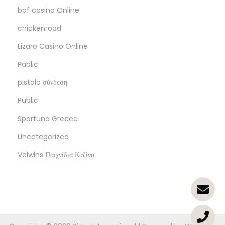
bof casino Online
ю
т
chickenroad
н
Lizaro Casino Online
а
Pablic
в
pistolo σύνδεση
а
ш
Public
и
Sportuna Greece
р
Uncategorized
е
ш
Velwins Παιχνίδια Καζίνο
е
н
и
я
в