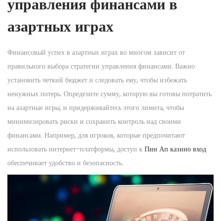
управления финансами в
,
азартных играх
2
0
2
Финансовый успех в азартных играх во многом зависит от
6
правильного выбора стратегии управления финансами. Важно
установить четкий бюджет и следовать ему, чтобы избежать
ненужных потерь. Определите сумму, которую вы готовы потратить
на азартные игры, и придерживайтесь этого лимита, чтобы
минимизировать риски и сохранить контроль над своими
финансами. Например, для игроков, которые предпочитают
использовать интернет-платформы, доступ к
Пин Ап казино вход
обеспечивает удобство и безопасность.