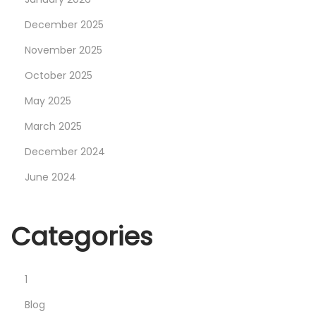
и
December 2025
г
November 2025
р
October 2025
к
а
May 2025
к
March 2025
э
December 2024
м
о
June 2024
ц
и
Categories
и
в
л
1
и
Blog
я