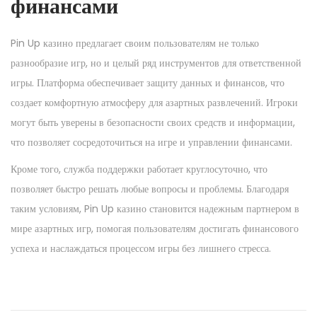
финансами
Pin Up казино предлагает своим пользователям не только
разнообразие игр, но и целый ряд инструментов для ответственной
игры. Платформа обеспечивает защиту данных и финансов, что
создает комфортную атмосферу для азартных развлечений. Игроки
могут быть уверены в безопасности своих средств и информации,
что позволяет сосредоточиться на игре и управлении финансами.
Кроме того, служба поддержки работает круглосуточно, что
позволяет быстро решать любые вопросы и проблемы. Благодаря
таким условиям, Pin Up казино становится надежным партнером в
мире азартных игр, помогая пользователям достигать финансового
успеха и наслаждаться процессом игры без лишнего стресса.
У
п
р