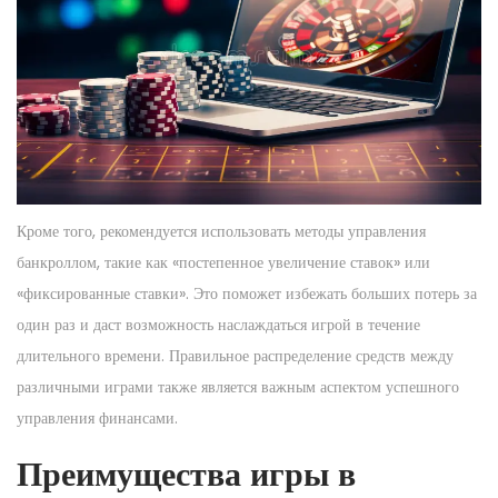
Кроме того, рекомендуется использовать методы управления
банкроллом, такие как «постепенное увеличение ставок» или
«фиксированные ставки». Это поможет избежать больших потерь за
один раз и даст возможность наслаждаться игрой в течение
длительного времени. Правильное распределение средств между
различными играми также является важным аспектом успешного
управления финансами.
Преимущества игры в