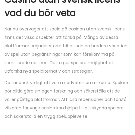
vad du bör veta
När du överväger att spela på casinon utan svensk licens
finns det vissa aspekter att tänka på. Många av dessa
plattformar erbjuder större frihet och en bredare variation
av spel utan begränsningar som kan förekomma på
licensierade casinon. Detta ger spelare möjlighet att
utforska nya spelalternativ och strategier.
Det är dock viktigt att vara medveten om riskerna. Spelare
bör alltid göra sin egen forskning och säkerställa att de
väljer pålitliga plattformar. Att läsa recensioner och förstå
villkoren för varje casino kan hjälpa till att skydda spelare
och säkerställa en trygg spelupplevelse.
U