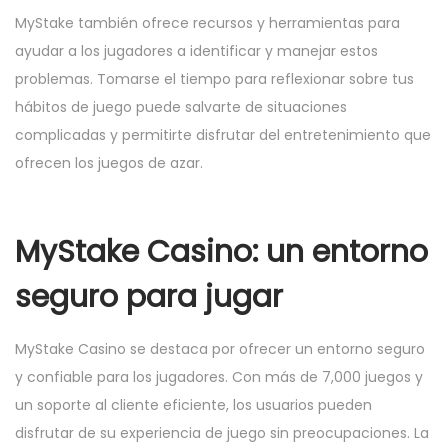
MyStake también ofrece recursos y herramientas para
ayudar a los jugadores a identificar y manejar estos
problemas. Tomarse el tiempo para reflexionar sobre tus
hábitos de juego puede salvarte de situaciones
complicadas y permitirte disfrutar del entretenimiento que
ofrecen los juegos de azar.
MyStake Casino: un entorno
seguro para jugar
MyStake Casino se destaca por ofrecer un entorno seguro
y confiable para los jugadores. Con más de 7,000 juegos y
un soporte al cliente eficiente, los usuarios pueden
disfrutar de su experiencia de juego sin preocupaciones. La