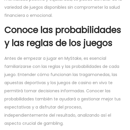
variedad de juegos disponibles sin comprometer la salud
financiera o emocional.
Conoce las probabilidades
y las reglas de los juegos
Antes de empezar a jugar en MyStake, es esencial
familiarizarse con las reglas y las probabilidades de cada
juego. Entender cómo funcionan las tragamonedas, las
apuestas deportivas y los juegos de casino en vivo te
permitirá tomar decisiones informadas. Conocer las
probabilidades también te ayudará a gestionar mejor tus
expectativas y a disfrutar del proceso,
independientemente del resultado, analizando así el
aspecto crucial de gambling.