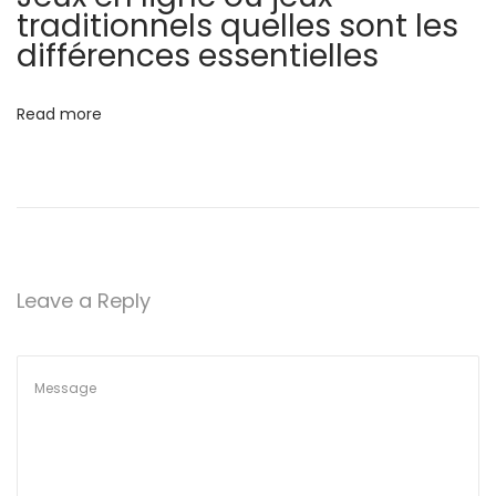
o
traditionnels quelles sont les
s
différences essentielles
f
é
Read more
r
u
v
k
a
s
Leave a Reply
i
n
u
c
r
y