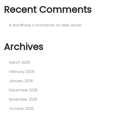
i
Recent Comments
b
l
e
A WordPress Commenter
on
Hello world!
g
a
Archives
m
b
l
March 2026
i
February 2026
n
g
January 2026
S
December 2025
t
November 2025
r
October 2025
a