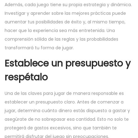
Además, cada juego tiene su propia estrategia y dinámica.
Investigar y aprender sobre las mejores prácticas puede
aumentar tus posibilidades de éxito y, al mismo tiempo,
hacer que la experiencia sea más entretenida. Una
comprensión sólida de las reglas y las probabilidades
transformará tu forma de jugar.
Establece un presupuesto y
respétalo
Una de las claves para jugar de manera responsable es
establecer un presupuesto claro. Antes de comenzar a
jugar, determina cuánto dinero estás dispuesto a gastar y
asegúrate de no sobrepasar esa cantidad. Esto no solo te
protegerá de gastos excesivos, sino que también te
permitirá disfrutar del juego sin preocupaciones.