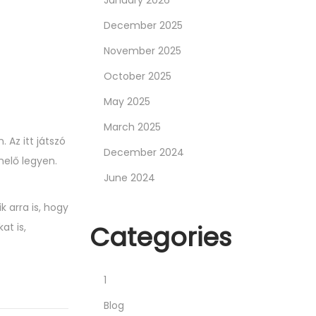
December 2025
November 2025
October 2025
May 2025
March 2025
 Az itt játszó
December 2024
melő legyen.
June 2024
 arra is, hogy
Categories
at is,
1
Blog