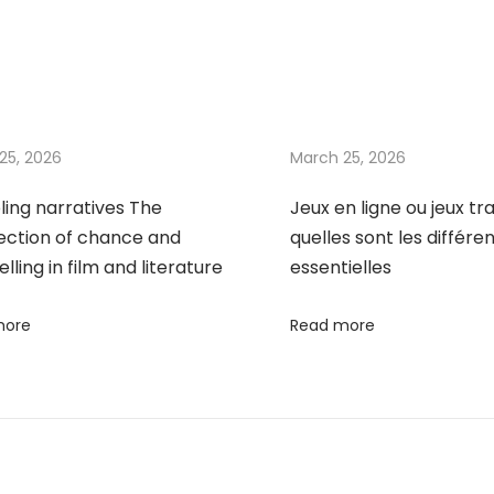
25, 2026
March 25, 2026
ing narratives The
Jeux en ligne ou jeux tr
section of chance and
quelles sont les différe
elling in film and literature
essentielles
more
Read more