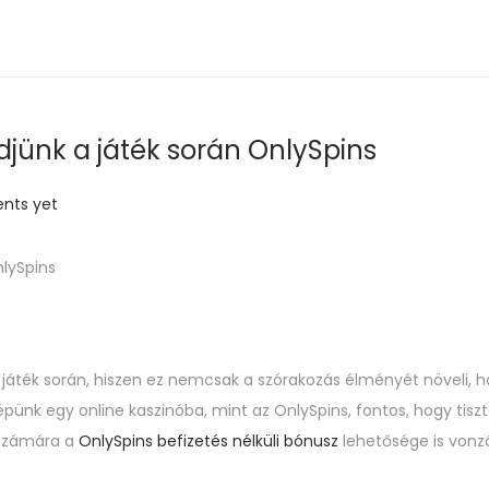
djünk a játék során OnlySpins
nts yet
nlySpins
 játék során, hiszen ez nemcsak a szórakozás élményét növeli,
lépünk egy online kaszinóba, mint az OnlySpins, fontos, hogy tis
k számára a
OnlySpins befizetés nélküli bónusz
lehetősége is vonzó