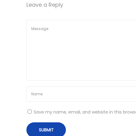
Leave a Reply
i
n
g
h
o
w
K
o
d
a
B
e
t
Save my name, email, and website in this brows
c
a
s