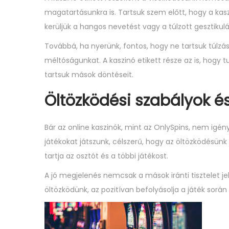
magatartásunkra is. Tartsuk szem előtt, hogy a kaszi
kerüljük a hangos nevetést vagy a túlzott gesztikulál
Továbbá, ha nyerünk, fontos, hogy ne tartsuk túlz
méltóságunkat. A kaszinó etikett része az is, hogy
tartsuk mások döntéseit.
Öltözködési szabályok é
Bár az online kaszinók, mint az OnlySpins, nem igén
játékokat játszunk, célszerű, hogy az öltözködésünk 
tartja az osztót és a többi játékost.
A jó megjelenés nemcsak a mások iránti tisztelet j
öltözködünk, az pozitívan befolyásolja a játék során 