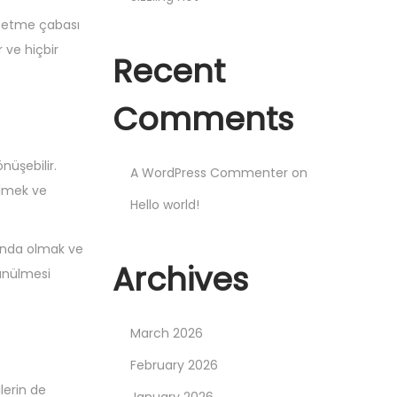
fi etme çabası
r ve hiçbir
Recent
Comments
nüşebilir.
A WordPress Commenter
on
ilmek ve
Hello world!
kında olmak ve
Archives
ünülmesi
March 2026
February 2026
lerin de
January 2026