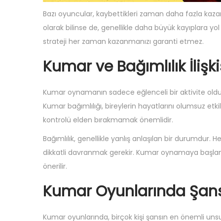
Bazı oyuncular, kaybettikleri zaman daha fazla kazanm
olarak bilinse de, genellikle daha büyük kayıplara yol
strateji her zaman kazanmanızı garanti etmez.
Kumar ve Bağımlılık İlişki
Kumar oynamanın sadece eğlenceli bir aktivite olduğu
Kumar bağımlılığı, bireylerin hayatlarını olumsuz etk
kontrolü elden bırakmamak önemlidir.
Bağımlılık, genellikle yanlış anlaşılan bir durumdur.
dikkatli davranmak gerekir. Kumar oynamaya başlama
önerilir.
Kumar Oyunlarında Şans 
Kumar oyunlarında, birçok kişi şansın en önemli unsur