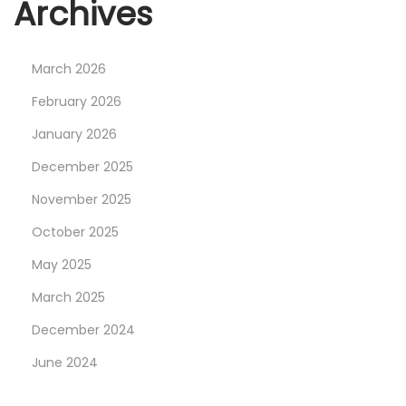
Archives
t
e
j
March 2026
i
February 2026
l
e
January 2026
r
December 2025
i
November 2025
y
October 2025
l
e
May 2025
P
March 2025
i
December 2024
n
c
June 2024
o