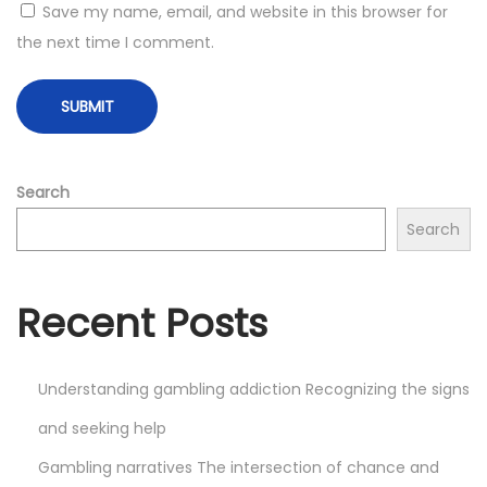
r
Save my name, email, and website in this browser for
m
the next time I comment.
t
h
e
I
n
Search
d
Search
u
s
Recent Posts
t
r
y
Understanding gambling addiction Recognizing the signs
F
and seeking help
i
n
Gambling narratives The intersection of chance and