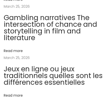
i
March 25, 2026
n
Gambling narratives The
g
intersection of chance and
U
storytelling in film and
p
literature
c
o
m
Read more
i
March 25, 2026
n
Jeux en ligne ou jeux
g
traditionnels quelles sont les
T
différences essentielles
r
e
Read more
n
d