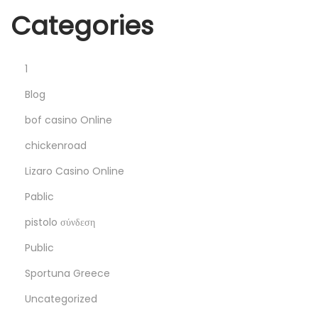
c
Categories
a
s
i
1
n
Blog
o
bof casino Online
ü
z
chickenroad
e
Lizaro Casino Online
r
Pablic
i
pistolo σύνδεση
n
d
Public
e
Sportuna Greece
n
Uncategorized
k