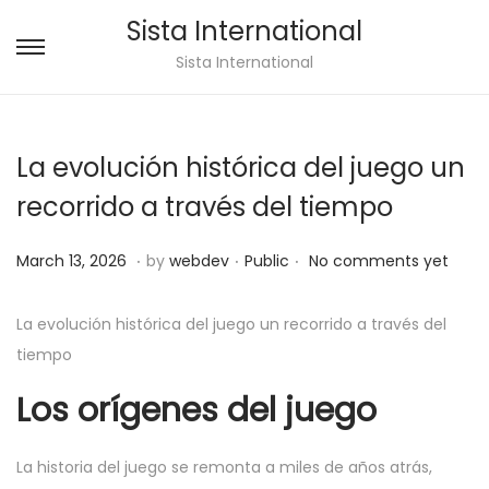
Sista International
Sista International
La evolución histórica del juego un
recorrido a través del tiempo
.
.
.
Posted on
Posted in
M
March 13, 2026
by
webdev
Public
No comments yet
a
r
La evolución histórica del juego un recorrido a través del
c
tiempo
h
Los orígenes del juego
1
3
La historia del juego se remonta a miles de años atrás,
,