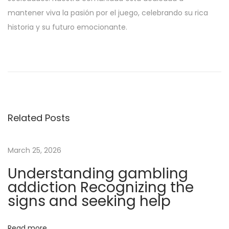
mantener viva la pasión por el juego, celebrando su rica
historia y su futuro emocionante.
F
u
t
u
r
Related Posts
e
o
f
March 25, 2026
G
Understanding gambling
a
addiction Recognizing the
m
signs and seeking help
b
l
Read more