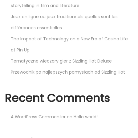
a
storytelling in film and literature
n
Jeux en ligne ou jeux traditionnels quelles sont les
s
différences essentielles
a
l
The Impact of Technology on a New Era of Casino Life
y
at Pin Up
ö
Tematyczne wieczory gier z Sizzling Hot Deluxe
n
e
Przewodnik po najlepszych pomysłach od Sizzling Hot
t
i
Recent Comments
m
s
t
A WordPress Commenter
on
Hello world!
r
a