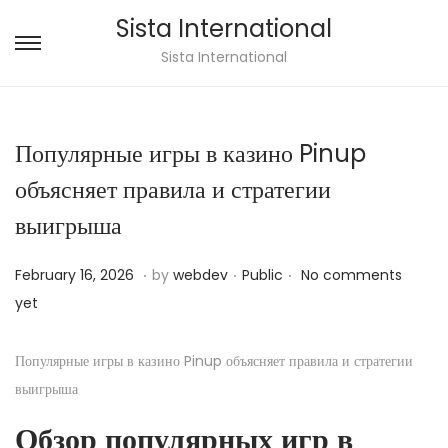
Sista International
Sista International
Популярные игры в казино Pinup
объясняет правила и стратегии
выигрыша
.
.
.
Posted on
Posted in
F
February 16, 2026
by
webdev
Public
No comments
e
yet
b
r
Популярные игры в казино Pinup объясняет правила и стратегии
u
выигрыша
a
Обзор популярных игр в
r