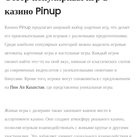
y
казино Pinup
1
6
Казино Pinup предлагает широкий выбор азартных игр, что делает
,
его привлекательным для игроков с различными предпочтениями.
2
Среди наиболее популярных категорий можно выделить игровые
0
автоматы, карточные игры и настольные игры. Каждый игрок
2
сможет найти что-то на свой вкус, начиная от классических слотов
6
до современных видеослотов с увлекательными сюжетами и
бонусами. Кроме того, игроки могут ознакомиться с предложением
на
Пин Ап Казахстан
, где представлены уникальные игры.
Живые игры с дилерами также занимают важное место в
ассортименте казино. Они создают атмосферу реального казино,
позволяя игрокам взаимодействовать с живыми крупье и другими
участниками. Это добавляет элемент социального взаимодействия и