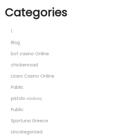
р
Categories
о
т
д
1
р
Blog
е
bof casino Online
в
н
chickenroad
о
Lizaro Casino Online
с
Pablic
т
pistolo σύνδεση
и
д
Public
о
Sportuna Greece
с
Uncategorized
о