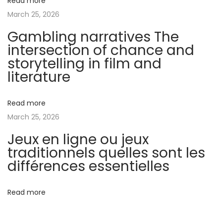
Read more
r
March 25, 2026
g
Gambling narratives The
i
intersection of chance and
n
storytelling in film and
g
literature
t
e
c
Read more
h
March 25, 2026
n
Jeux en ligne ou jeux
o
traditionnels quelles sont les
l
différences essentielles
o
g
Read more
i
e