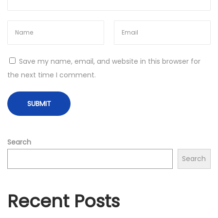
з
и
н
о
p
Save my name, email, and website in this browser for
i
the next time I comment.
n
c
o
c
a
Search
s
Search
i
n
Recent Posts
o
H