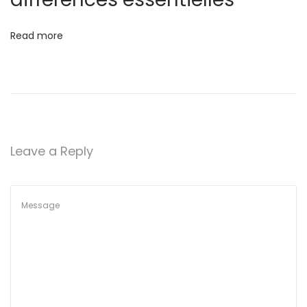
р
о
Read more
л
ь
о
н
и
и
Leave a Reply
г
р
а
ю
т
в
к
а