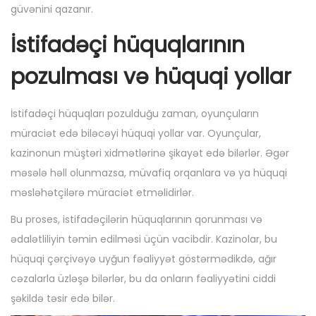
güvənini qazanır.
İstifadəçi hüquqlarının
pozulması və hüquqi yollar
İstifadəçi hüquqları pozulduğu zaman, oyunçuların
müraciət edə biləcəyi hüquqi yollar var. Oyunçular,
kazinonun müştəri xidmətlərinə şikayət edə bilərlər. Əgər
məsələ həll olunmazsa, müvafiq orqanlara və ya hüquqi
məsləhətçilərə müraciət etməlidirlər.
Bu proses, istifadəçilərin hüquqlarının qorunması və
ədalətliliyin təmin edilməsi üçün vacibdir. Kazinolar, bu
hüquqi çərçivəyə uyğun fəaliyyət göstərmədikdə, ağır
cəzalarla üzləşə bilərlər, bu da onların fəaliyyətini ciddi
şəkildə təsir edə bilər.