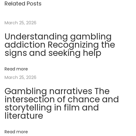
Related Posts
k
i
n
March 25, 2026
g
Understanding gambling
t
addiction Recognizing the
h
signs and seeking help
e
s
Read more
e
March 25, 2026
c
Gambling narratives The
r
intersection of chance and
e
storytelling in film and
t
literature
s
o
f
Read more