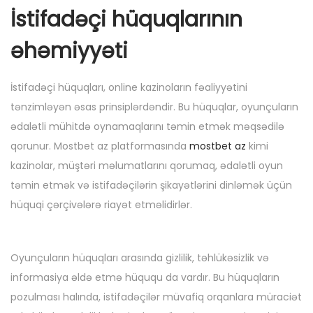
a
İstifadəçi hüquqlarının
r
y
əhəmiyyəti
2
6
İstifadəçi hüquqları, online kazinoların fəaliyyətini
,
tənzimləyən əsas prinsiplərdəndir. Bu hüquqlar, oyunçuların
2
ədalətli mühitdə oynamaqlarını təmin etmək məqsədilə
0
qorunur. Mostbet az platformasında
mostbet az
kimi
2
kazinolar, müştəri məlumatlarını qorumaq, ədalətli oyun
6
təmin etmək və istifadəçilərin şikayətlərini dinləmək üçün
hüquqi çərçivələrə riayət etməlidirlər.
Oyunçuların hüquqları arasında gizlilik, təhlükəsizlik və
informasiya əldə etmə hüququ da vardır. Bu hüquqların
pozulması halında, istifadəçilər müvafiq orqanlara müraciət