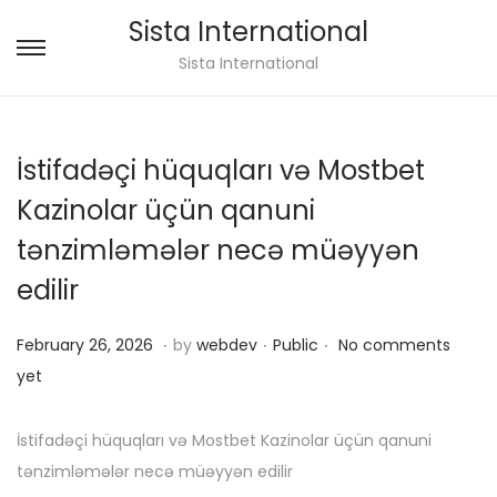
Sista International
Sista International
İstifadəçi hüquqları və Mostbet
Kazinolar üçün qanuni
tənzimləmələr necə müəyyən
edilir
.
.
.
Posted on
Posted in
F
February 26, 2026
by
webdev
Public
No comments
e
yet
b
r
İstifadəçi hüquqları və Mostbet Kazinolar üçün qanuni
u
tənzimləmələr necə müəyyən edilir