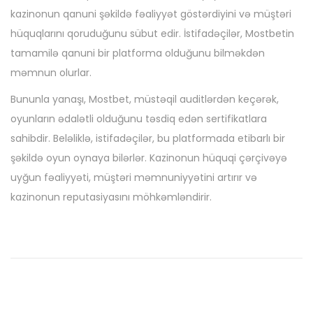
kazinonun qanuni şəkildə fəaliyyət göstərdiyini və müştəri
hüquqlarını qoruduğunu sübut edir. İstifadəçilər, Mostbetin
tamamilə qanuni bir platforma olduğunu bilməkdən
məmnun olurlar.
Bununla yanaşı, Mostbet, müstəqil auditlərdən keçərək,
oyunların ədalətli olduğunu təsdiq edən sertifikatlara
sahibdir. Beləliklə, istifadəçilər, bu platformada etibarlı bir
şəkildə oyun oynaya bilərlər. Kazinonun hüquqi çərçivəyə
uyğun fəaliyyəti, müştəri məmnuniyyətini artırır və
kazinonun reputasiyasını möhkəmləndirir.
U
n
l
o
c