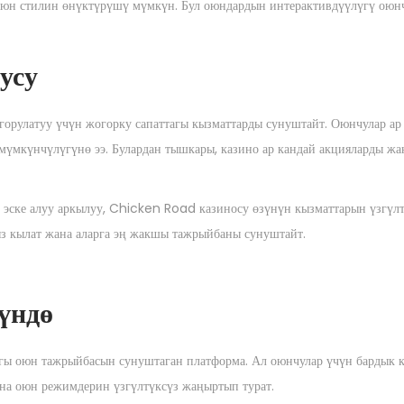
 оюн стилин өнүктүрүшү мүмкүн. Бул оюндардын интерактивдүүлүгү оюн
усу
орулатуу үчүн жогорку сапаттагы кызматтарды сунуштайт. Оюнчулар ар
үмкүнчүлүгүнө ээ. Булардан тышкары, казино ар кандай акцияларды жа
эске алуу аркылуу, Chicken Road казиносу өзүнүн кызматтарын үзгүлт
з кылат жана аларга эң жакшы тажрыйбаны сунуштайт.
үндө
гы оюн тажрыйбасын сунуштаган платформа. Ал оюнчулар үчүн бардык к
на оюн режимдерин үзгүлтүксүз жаңыртып турат.