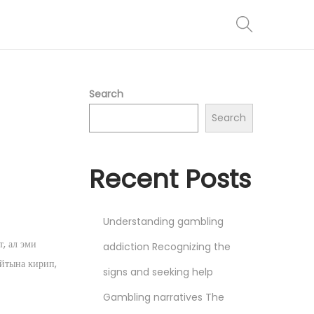
Search
Search
Recent Posts
Understanding gambling
, ал эми
addiction Recognizing the
йтына кирип,
signs and seeking help
Gambling narratives The