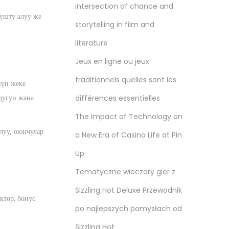
intersection of chance and
тушту алуу же
storytelling in film and
literature
Jeux en ligne ou jeux
traditionnels quelles sont les
нүн жеке
дугун жана
différences essentielles
The Impact of Technology on
луу, оюнчулар
a New Era of Casino Life at Pin
Up
Tematyczne wieczory gier z
Sizzling Hot Deluxe Przewodnik
ктөр, бонус
po najlepszych pomysłach od
Sizzling Hot