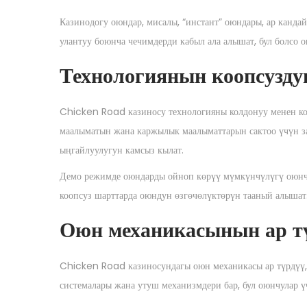
6
Казинодогу оюндар, мисалы, “инстант” оюндары, ар канд
улантуу боюнча чечимдерди кабыл ала алышат, бул болсо 
Технологиянын коопсузду
Chicken Road казиносу технологияны колдонуу менен ко
маалыматын жана каржылык маалыматтарын сактоо үчүн з
ыңгайлуулугун камсыз кылат.
Демо режимде оюндарды ойноп көрүү мүмкүнчүлүгү оюнчу
коопсуз шарттарда оюндун өзгөчөлүктөрүн тааный алышат
Оюн механикасынын ар т
Chicken Road казиносундагы оюн механикасы ар түрдүү, 
системалары жана утуш механизмдери бар, бул оюнчулар ү