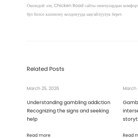
Ошондой эле, Chicken Road сайты оюнчулардын комфорту
бул болсо казинону колдонууда ыңгайлуулук берет.
M
a
s
t
e
Related Posts
r
i
n
March 25, 2026
March 
g
Understanding gambling addiction
Gambl
c
Recognizing the signs and seeking
inter
a
help
storyt
s
i
Read more
Read 