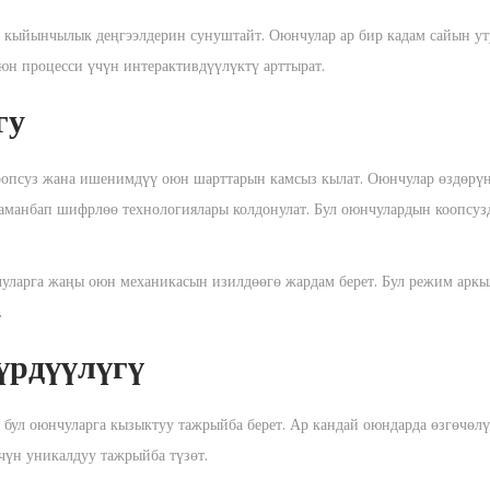
ай кыйынчылык деңгээлдерин сунуштайт. Оюнчулар ар бир кадам сайын у
оюн процесси үчүн интерактивдүүлүктү арттырат.
гу
опсуз жана ишенимдүү оюн шарттарын камсыз кылат. Оюнчулар өздөрү
аманбап шифрлөө технологиялары колдонулат. Бул оюнчулардын коопсуз
ларга жаңы оюн механикасын изилдөөгө жардам берет. Бул режим аркы
.
үрдүүлүгү
бул оюнчуларга кызыктуу тажрыйба берет. Ар кандай оюндарда өзгөчөлү
чүн уникалдуу тажрыйба түзөт.