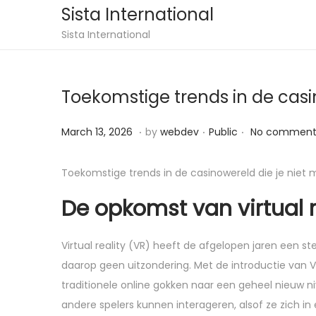
Sista International
Sista International
Toekomstige trends in de casi
.
.
.
Posted on
Posted in
M
March 13, 2026
by
webdev
Public
No comment
a
r
Toekomstige trends in de casinowereld die je niet
c
De opkomst van virtual r
h
1
Virtual reality (VR) heeft de afgelopen jaren een s
3
daarop geen uitzondering. Met de introductie van 
,
traditionele online gokken naar een geheel nieuw n
2
andere spelers kunnen interageren, alsof ze zich i
0