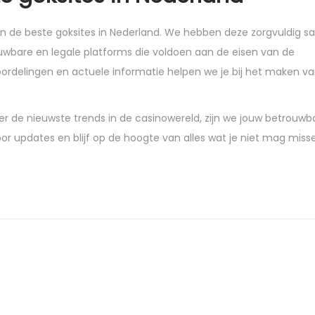
van de beste goksites in Nederland. We hebben deze zorgvuldig 
uwbare en legale platforms die voldoen aan de eisen van de
ordelingen en actuele informatie helpen we je bij het maken van
r de nieuwste trends in de casinowereld, zijn we jouw betrouwba
or updates en blijf op de hoogte van alles wat je niet mag miss