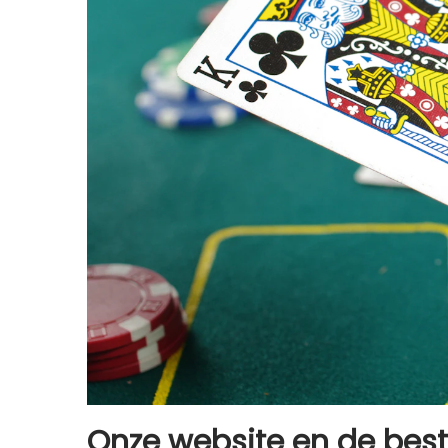
Onze website en de best