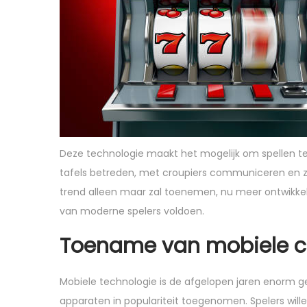
Deze technologie maakt het mogelijk om spellen te s
tafels betreden, met croupiers communiceren en ze
trend alleen maar zal toenemen, nu meer ontwikkel
van moderne spelers voldoen.
Toename van mobiele c
Mobiele technologie is de afgelopen jaren enorm 
apparaten in populariteit toegenomen. Spelers wille