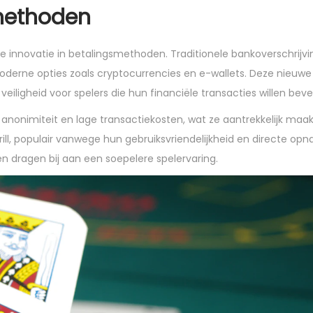
smethoden
de innovatie in betalingsmethoden. Traditionele bankoverschrijv
derne opties zoals cryptocurrencies en e-wallets. Deze nieuwe
iligheid voor spelers die hun financiële transacties willen bevei
anonimiteit en lage transactiekosten, wat ze aantrekkelijk maak
krill, populair vanwege hun gebruiksvriendelijkheid en directe op
n dragen bij aan een soepelere spelervaring.