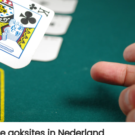
e goksites in Nederland