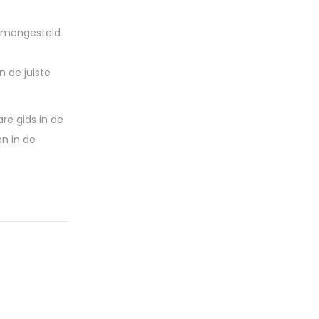
samengesteld
 de juiste
re gids in de
en in de