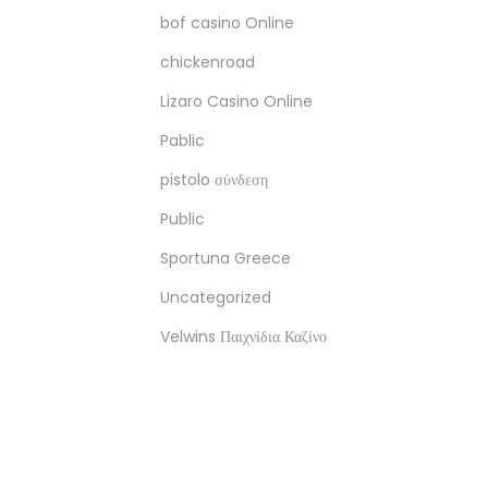
bof casino Online
chickenroad
Lizaro Casino Online
Pablic
pistolo σύνδεση
Public
Sportuna Greece
Uncategorized
Velwins Παιχνίδια Καζίνο