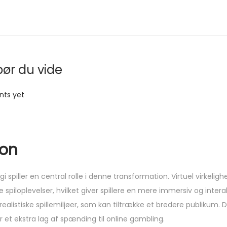
bør du vide
ts yet
ion
gi spiller en central rolle i denne transformation. Virtuel virkelig
spiloplevelser, hvilket giver spillere en mere immersiv og interak
realistiske spillemiljøer, som kan tiltrække et bredere publikum.
øjer et ekstra lag af spænding til online gambling.