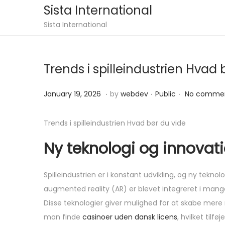
Sista International
Sista International
Trends i spilleindustrien Hvad 
.
.
.
Posted on
Posted in
J
January 19, 2026
by
webdev
Public
No commen
a
n
Trends i spilleindustrien Hvad bør du vide
u
Ny teknologi og innovat
a
r
Spilleindustrien er i konstant udvikling, og ny teknolo
y
augmented reality (AR) er blevet integreret i mange 
1
Disse teknologier giver mulighed for at skabe mere 
9
man finde
casinoer uden dansk licens
, hvilket tilf
,