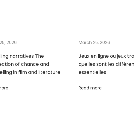
25, 2026
March 25, 2026
ing narratives The
Jeux en ligne ou jeux tr
section of chance and
quelles sont les différe
elling in film and literature
essentielles
more
Read more