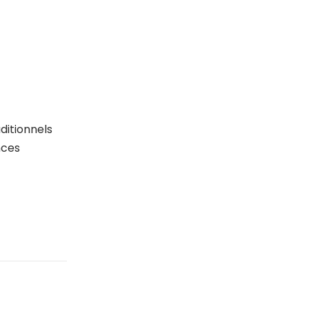
aditionnels
nces