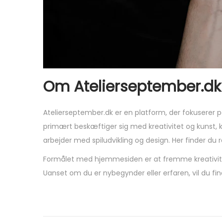
Om Atelierseptember.dk
Atelierseptember.dk er en platform, der fokuserer p
primært beskæftiger sig med kreativitet og kunst, k
arbejder med spiludvikling og design. Her finder du
Formålet med hjemmesiden er at fremme kreativitet
Uanset om du er nybegynder eller erfaren, vil du fin
J
a
k