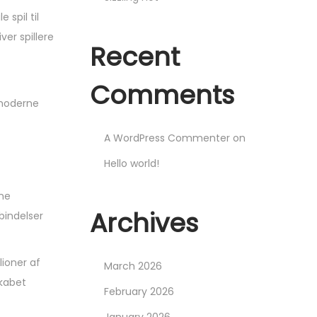
spil til
ver spillere
Recent
Comments
 moderne
A WordPress Commenter
on
Hello world!
ine
Archives
bindelser
lioner af
March 2026
skabet
February 2026
January 2026