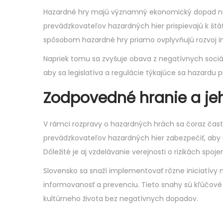
Hazardné hry majú významný ekonomický dopad na 
prevádzkovateľov hazardných hier prispievajú k št
spôsobom hazardné hry priamo ovplyvňujú rozvoj inf
Napriek tomu sa zvyšuje obava z negatívnych sociáln
aby sa legislatíva a regulácie týkajúce sa hazardu 
Zodpovedné hranie a j
V rámci rozpravy o hazardných hrách sa čoraz čast
prevádzkovateľov hazardných hier zabezpečiť, aby i
Dôležité je aj vzdelávanie verejnosti o rizikách spo
Slovensko sa snaží implementovať rôzne iniciatí
informovanosť a prevenciu. Tieto snahy sú kľúčové
kultúrneho života bez negatívnych dopadov.