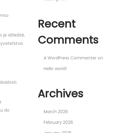
ýmto
Recent
je dôležité,
Comments
byvateľstva.
A WordPress Commenter
on
Hello world!
vislosti.
Archives
a
iu do
March 2026
February 2026
January 2026