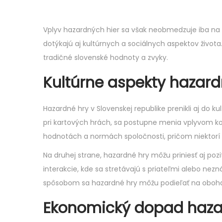
,
2
Vplyv hazardných hier sa však neobmedzuje iba na
0
dotýkajú aj kultúrnych a sociálnych aspektov života
2
tradičné slovenské hodnoty a zvyky.
6
Kultúrne aspekty hazard
Hazardné hry v Slovenskej republike prenikli aj do k
pri kartových hrách, sa postupne menia vplyvom ko
hodnotách a normách spoločnosti, pričom niektorí ľ
Na druhej strane, hazardné hry môžu priniesť aj poz
interakcie, kde sa stretávajú s priateľmi alebo nez
spôsobom sa hazardné hry môžu podieľať na obohaco
Ekonomický dopad haza