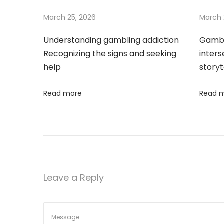
e
r
March 25, 2026
March 
t
Understanding gambling addiction
Gambl
h
Recognizing the signs and seeking
inter
e
help
storyt
s
e
Read more
Read 
c
r
e
t
s
b
Leave a Reply
e
h
i