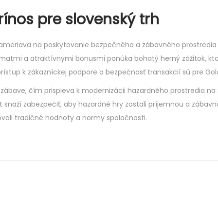
ínos pre slovenský trh
a zameriava na poskytovanie bezpečného a zábavného prostredia
matmi a atraktívnymi bonusmi ponúka bohatý herný zážitok, kto
stup k zákazníckej podpore a bezpečnosť transakcií sú pre Gold
 zábave, čím prispieva k modernizácii hazardného prostredia na 
snaží zabezpečiť, aby hazardné hry zostali príjemnou a zábav
ovali tradičné hodnoty a normy spoločnosti.