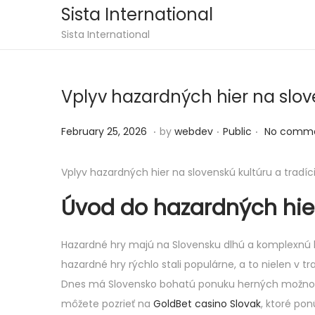
Sista International
Sista International
Vplyv hazardných hier na slov
.
.
.
Posted on
Posted in
F
February 25, 2026
by
webdev
Public
No comme
e
b
Vplyv hazardných hier na slovenskú kultúru a tradíc
r
Úvod do hazardných hie
u
a
Hazardné hry majú na Slovensku dlhú a komplexnú his
r
hazardné hry rýchlo stali populárne, a to nielen v 
y
Dnes má Slovensko bohatú ponuku herných možností, k
2
môžete pozrieť na
GoldBet casino Slovak
, ktoré po
5