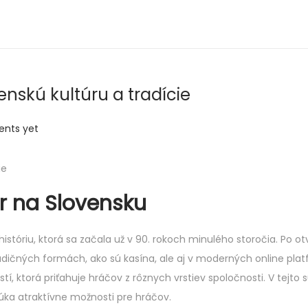
enskú kultúru a tradície
nts yet
ie
r na Slovensku
tóriu, ktorá sa začala už v 90. rokoch minulého storočia. Po ot
tradičných formách, ako sú kasína, ale aj v moderných online pla
torá priťahuje hráčov z rôznych vrstiev spoločnosti. V tejto sú
núka atraktívne možnosti pre hráčov.