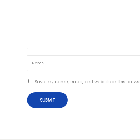
n
d
s
u
c
c
e
s
s
f
Save my name, email, and website in this brows
u
l
c
a
s
i