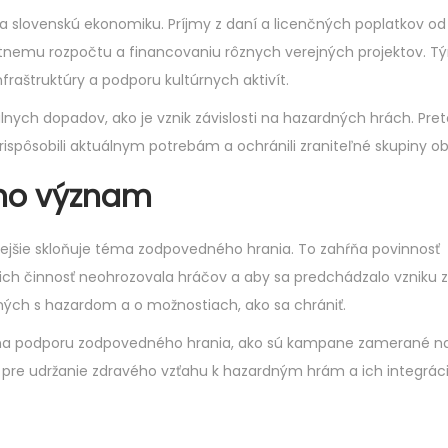
slovenskú ekonomiku. Príjmy z daní a licenčných poplatkov od
átnemu rozpočtu a financovaniu rôznych verejných projektov. T
raštruktúry a podporu kultúrnych aktivít.
ych dopadov, ako je vznik závislosti na hazardných hrách. Preto 
prispôsobili aktuálnym potrebám a ochránili zraniteľné skupiny o
eho význam
ejšie skloňuje téma zodpovedného hrania. To zahŕňa povinnosť
ch činnosť neohrozovala hráčov a aby sa predchádzalo vzniku zá
jených s hazardom a o možnostiach, ako sa chrániť.
vy na podporu zodpovedného hrania, ako sú kampane zamerané n
 pre udržanie zdravého vzťahu k hazardným hrám a ich integrác