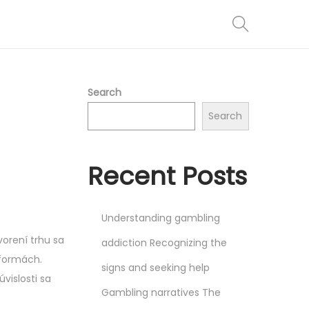
Search
Search
Recent Posts
Understanding gambling
vorení trhu sa
addiction Recognizing the
tformách.
signs and seeking help
vislosti sa
Gambling narratives The