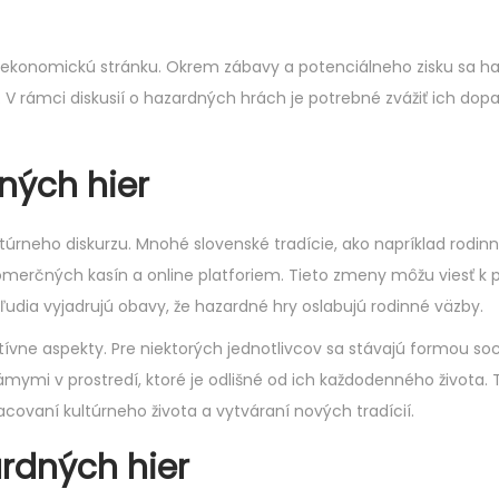
 ekonomickú stránku. Okrem zábavy a potenciálneho zisku sa h
. V rámci diskusií o hazardných hrách je potrebné zvážiť ich dop
ných hier
ultúrneho diskurzu. Mnohé slovenské tradície, ako napríklad rodinn
merčných kasín a online platforiem. Tieto zmeny môžu viesť k 
udia vyjadrujú obavy, že hazardné hry oslabujú rodinné väzby.
itívne aspekty. Pre niektorých jednotlivcov sa stávajú formou soc
námymi v prostredí, ktoré je odlišné od ich každodenného života.
vaní kultúrneho života a vytváraní nových tradícií.
rdných hier