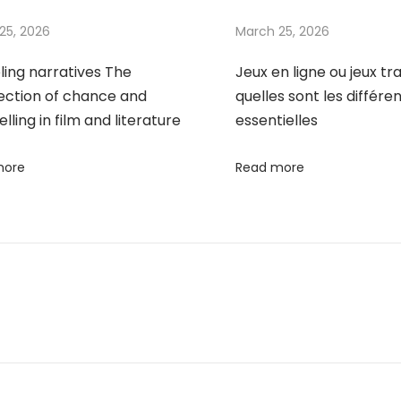
25, 2026
March 25, 2026
ing narratives The
Jeux en ligne ou jeux tr
section of chance and
quelles sont les différe
elling in film and literature
essentielles
more
Read more