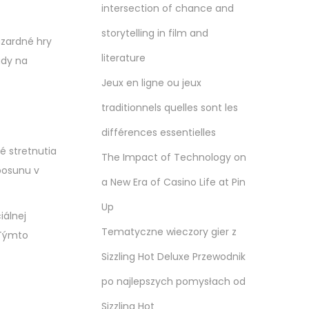
intersection of chance and
storytelling in film and
azardné hry
literature
ady na
Jeux en ligne ou jeux
traditionnels quelles sont les
différences essentielles
é stretnutia
The Impact of Technology on
posunu v
a New Era of Casino Life at Pin
Up
iálnej
Tematyczne wieczory gier z
 Týmto
Sizzling Hot Deluxe Przewodnik
po najlepszych pomysłach od
Sizzling Hot