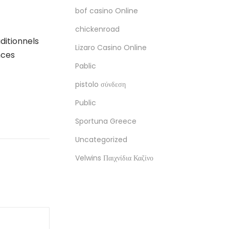
bof casino Online
chickenroad
aditionnels
Lizaro Casino Online
nces
Pablic
pistolo σύνδεση
Public
Sportuna Greece
Uncategorized
Velwins Παιχνίδια Καζίνο