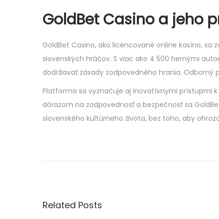
GoldBet Casino a jeho pr
GoldBet Casino, ako licencované online kasíno, s
slovenských hráčov. S viac ako 4 500 hernými auto
dodržiavať zásady zodpovedného hrania. Odborný prí
Platforma sa vyznačuje aj inovatívnymi prístupmi k
dôrazom na zodpovednosť a bezpečnosť sa GoldBet 
slovenského kultúrneho života, bez toho, aby ohroz
D
i
s
c
o
Related Posts
v