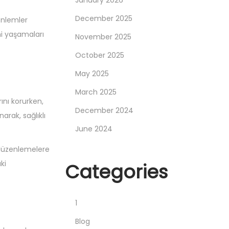
December 2025
 önlemler
mi yaşamaları
November 2025
October 2025
May 2025
March 2025
ını korurken,
December 2024
rak, sağlıklı
June 2024
l düzenlemelere
ki
Categories
1
Blog