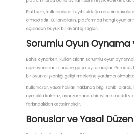
platformlarda bahis oynamasını teşvik ederken, dola
Platform, kullanıcıların kayıtlı olduğu ülkenin yasal
almaktadır. Kullanıcıların, platformda hangi oyunlar
açısından büyük bir avantaj sağlar.
Sorumlu Oyun Oynama v
Bahis oynarken, kullanıcıların sorumlu oyun oynamala
aşırı oynamanın önüne geçmeyi amaçlar. Perabet, kull
bir oyun alışkanlığı geliştirmelerine yardımcı olmakta
Kullanıcılar, yasal hakları hakkında bilgi sahibi olar
uymakla kalmaz, aynı zamanda bireylerin maddi ve psik
farkındalıkları arttırılmalıdır.
Bonuslar ve Yasal Düzen