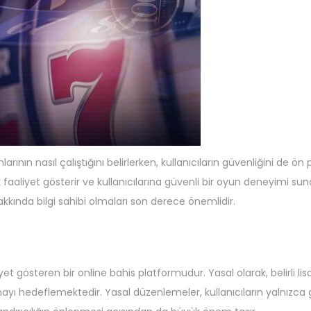
ının nasıl çalıştığını belirlerken, kullanıcıların güvenliğini de ön 
aaliyet gösterir ve kullanıcılarına güvenli bir oyun deneyimi sun
akkında bilgi sahibi olmaları son derece önemlidir.
et gösteren bir online bahis platformudur. Yasal olarak, belirli lis
ayı hedeflemektedir. Yasal düzenlemeler, kullanıcıların yalnızca g