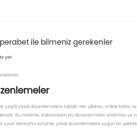
erabet ile bilmeniz gerekenler
s yet
erekenler
üzenlemeler
ak çeşitli yasal düzenlemelere tabidir. Her ülkenin, online bahis v
tadır. Bu nedenle, kullanıcıların bu düzenlemeleri anlaması ve t
ir bir oyun deneyimi sunarak, yasal düzenlemelere uygun bir şekilde