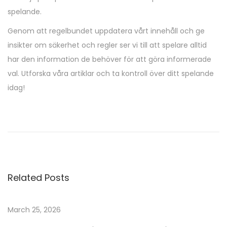
spelande.
Genom att regelbundet uppdatera vårt innehåll och ge
insikter om säkerhet och regler ser vi till att spelare alltid
har den information de behöver för att göra informerade
val. Utforska våra artiklar och ta kontroll över ditt spelande
idag!
D
i
s
c
o
Related Posts
v
e
r
March 25, 2026
t