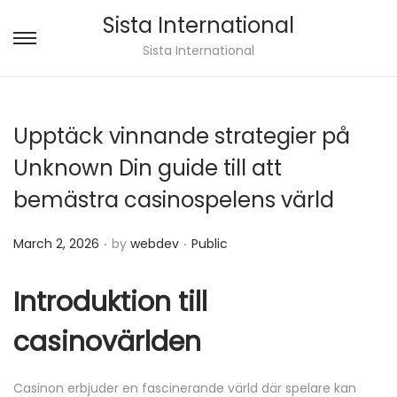
Sista International
Sista International
Upptäck vinnande strategier på
Unknown Din guide till att
bemästra casinospelens värld
.
.
Posted on
Posted in
March 2, 2026
by
webdev
Public
Introduktion till
casinovärlden
Casinon erbjuder en fascinerande värld där spelare kan